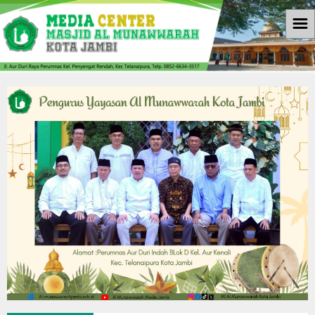
☰
Beranda
Informasi
Berita
Download
Galleri
Galleri Photo
Koleksi Video
Agenda
Kontak Kami