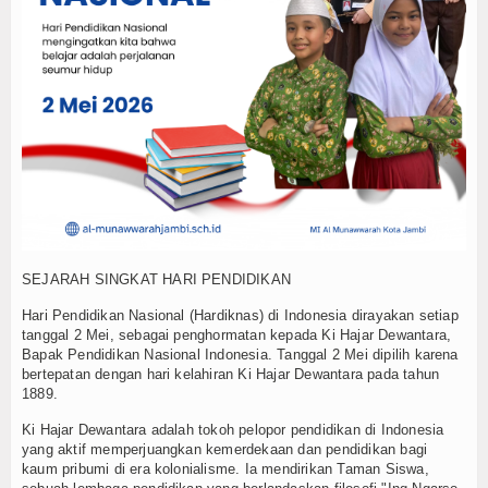
Workshop Implementasi KBC Guru MI Al Mun
MI dan MTs Al Munawwarah Meriahkan Pawai M
Memaknai dengan benar Kegiatan Upacara B
MATAMUDA Berakhir, 120 Murid Baru Resmi J
Memanfaatkan Waktu Liburan dengan Kegiat
Wisuda Tahfidz Angkatan V dan Tasyakuran Mi
Malam 1 Muharram di Masjid Al Munawwarah:
1 Muharram Adalah Hari Penting: Makna dan 
MI Al Munawwarah bersinergi dalam program 
Raker menyamakan Visi, mengevaluasi kegiat
SEJARAH SINGKAT HARI PENDIDIKAN
Workshop Implementasi KBC Guru MI Al Mun
Hari Pendidikan Nasional (Hardiknas) di Indonesia dirayakan setiap
tanggal 2 Mei, sebagai penghormatan kepada Ki Hajar Dewantara,
Bapak Pendidikan Nasional Indonesia. Tanggal 2 Mei dipilih karena
bertepatan dengan hari kelahiran Ki Hajar Dewantara pada tahun
1889.
Ki Hajar Dewantara adalah tokoh pelopor pendidikan di Indonesia
yang aktif memperjuangkan kemerdekaan dan pendidikan bagi
kaum pribumi di era kolonialisme. Ia mendirikan Taman Siswa,