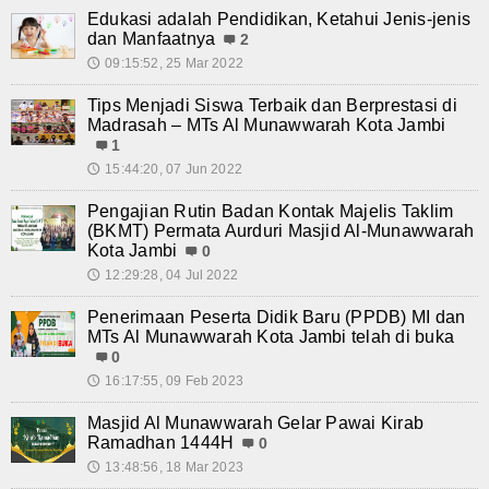
Edukasi adalah Pendidikan, Ketahui Jenis-jenis
dan Manfaatnya
2
09:15:52, 25 Mar 2022
🕔
Tips Menjadi Siswa Terbaik dan Berprestasi di
Madrasah – MTs Al Munawwarah Kota Jambi
1
15:44:20, 07 Jun 2022
🕔
Pengajian Rutin Badan Kontak Majelis Taklim
(BKMT) Permata Aurduri Masjid Al-Munawwarah
Kota Jambi
0
12:29:28, 04 Jul 2022
🕔
Penerimaan Peserta Didik Baru (PPDB) MI dan
MTs Al Munawwarah Kota Jambi telah di buka
0
16:17:55, 09 Feb 2023
🕔
Masjid Al Munawwarah Gelar Pawai Kirab
Ramadhan 1444H
0
13:48:56, 18 Mar 2023
🕔