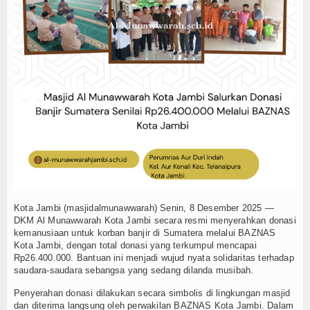
h Meriahkan Pawai MTQ Kec Telanaipura di Kel Aur Kenali Kota Ja
 Kegiatan Upacara Bendera
 Murid Baru Resmi Jadi Keluarga Besar MI Al Munawwarah Kota Ja
uran dengan Kegiatan Bermanfaat
 V dan Tasyakuran Milad Madrasah ke VI, Tasyakuran Kelas IX Angk
sjid Al Munawwarah: Khataman Al Quran 1448 H
 Penting: Makna dan Sejarahnya
ergi dalam program sedekah daging bersama dt peduli
pasan Siswa Kelas 6 Angkatan 11 Tahun 2026
KBC Guru MI Al Munawwarah Bangun Pembelajaran Berkarakter
h Meriahkan Pawai MTQ Kec Telanaipura di Kel Aur Kenali Kota Ja
Kota Jambi (masjidalmunawwarah) Senin, 8 Desember 2025 —
DKM Al Munawwarah Kota Jambi secara resmi menyerahkan donasi
kemanusiaan untuk korban banjir di Sumatera melalui BAZNAS
Kota Jambi, dengan total donasi yang terkumpul mencapai
Rp26.400.000. Bantuan ini menjadi wujud nyata solidaritas terhadap
saudara-saudara sebangsa yang sedang dilanda musibah.
Penyerahan donasi dilakukan secara simbolis di lingkungan masjid
dan diterima langsung oleh perwakilan BAZNAS Kota Jambi. Dalam