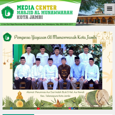
☰
Beranda
Informasi
Berita
Download
Galleri
Galleri Photo
Koleksi Video
Agenda
Kontak Kami