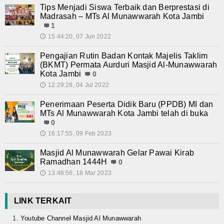
Tips Menjadi Siswa Terbaik dan Berprestasi di
Madrasah – MTs Al Munawwarah Kota Jambi
1
15:44:20, 07 Jun 2022
🕔
Pengajian Rutin Badan Kontak Majelis Taklim
(BKMT) Permata Aurduri Masjid Al-Munawwarah
Kota Jambi
0
12:29:28, 04 Jul 2022
🕔
Penerimaan Peserta Didik Baru (PPDB) MI dan
MTs Al Munawwarah Kota Jambi telah di buka
0
16:17:55, 09 Feb 2023
🕔
Masjid Al Munawwarah Gelar Pawai Kirab
Ramadhan 1444H
0
13:48:56, 18 Mar 2023
🕔
LINK TERKAIT
Youtube Channel Masjid Al Munawwarah