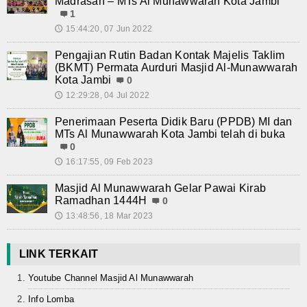
Madrasah – MTs Al Munawwarah Kota Jambi
1
15:44:20, 07 Jun 2022
🕔
Pengajian Rutin Badan Kontak Majelis Taklim
(BKMT) Permata Aurduri Masjid Al-Munawwarah
Kota Jambi
0
12:29:28, 04 Jul 2022
🕔
Penerimaan Peserta Didik Baru (PPDB) MI dan
MTs Al Munawwarah Kota Jambi telah di buka
0
16:17:55, 09 Feb 2023
🕔
Masjid Al Munawwarah Gelar Pawai Kirab
Ramadhan 1444H
0
13:48:56, 18 Mar 2023
🕔
LINK TERKAIT
Youtube Channel Masjid Al Munawwarah
Info Lomba