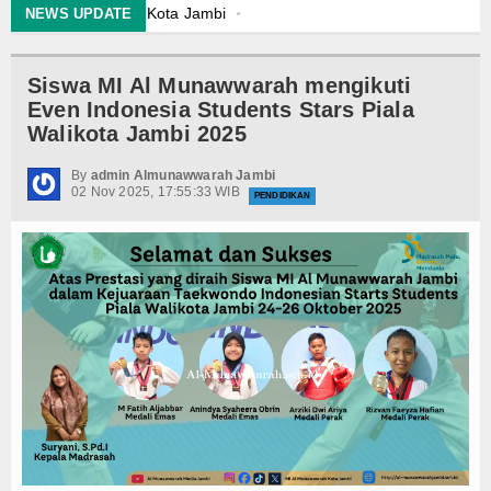
 Kenali Kota Jambi
NEWS UPDATE
awwarah Kota Jambi
Siswa MI Al Munawwarah mengikuti
Even Indonesia Students Stars Piala
n Kelas IX Angkatan Ke IV
Walikota Jambi 2025
By
admin Almunawwarah Jambi
02 Nov 2025, 17:55:33 WIB
uli
PENDIDIKAN
Berkarakter
 Kenali Kota Jambi
awwarah Kota Jambi
n Kelas IX Angkatan Ke IV
uli