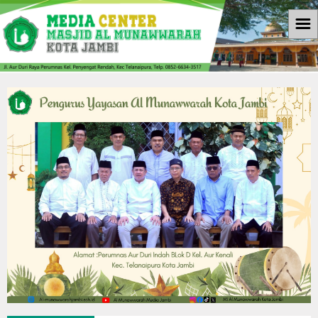
☰
Beranda
Informasi
Berita
Download
Galleri
Galleri Photo
Koleksi Video
Agenda
Kontak Kami