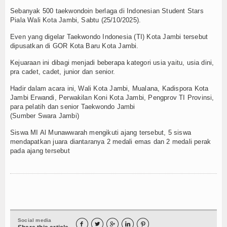
Berkarakter
Sebanyak 500 taekwondoin berlaga di Indonesian Student Stars
Piala Wali Kota Jambi, Sabtu (25/10/2025).
 Kenali Kota Jambi
Even yang digelar Taekwondo Indonesia (TI) Kota Jambi tersebut
dipusatkan di GOR Kota Baru Kota Jambi.
awwarah Kota Jambi
Kejuaraan ini dibagi menjadi beberapa kategori usia yaitu, usia dini,
n Kelas IX Angkatan Ke IV
pra cadet, cadet, junior dan senior.
Hadir dalam acara ini, Wali Kota Jambi, Mualana, Kadispora Kota
Jambi Erwandi, Perwakilan Koni Kota Jambi, Pengprov TI Provinsi,
para pelatih dan senior Taekwondo Jambi
uli
(Sumber Swara Jambi)
Berkarakter
Siswa MI Al Munawwarah mengikuti ajang tersebut, 5 siswa
mendapatkan juara diantaranya 2 medali emas dan 2 medali perak
pada ajang tersebut
Social media




