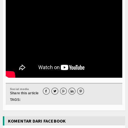
Social media





Share this article
TAGS:
KOMENTAR DARI FACEBOOK