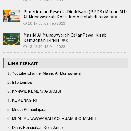
12:29:28, 04 Jul 2022
🕔
Penerimaan Peserta Didik Baru (PPDB) MI dan MTs
Al Munawwarah Kota Jambi telah di buka
0
16:17:55, 09 Feb 2023
🕔
Masjid Al Munawwarah Gelar Pawai Kirab
Ramadhan 1444H
0
13:48:56, 18 Mar 2023
🕔
LINK TERKAIT
Youtube Channel Masjid Al Munawwarah
Info Lomba
KANWIL KEMENAG JAMBI
KEMENAG RI
Media Pembelajaran
MI AL MUNAWWARAH KOTA JAMBI CHANNEL
Dinas Pendidikan Kota Jambi