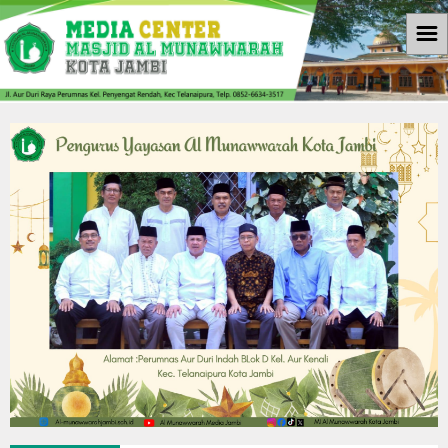
☰
Beranda
Informasi
Berita
Download
Galleri
Galleri Photo
Koleksi Video
Agenda
Kontak Kami