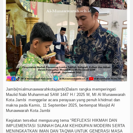
MATAMUDA Berakhir, 120 Murid Baru Resmi Jadi Ke
Memanfaatkan Waktu Liburan dengan Kegiatan Ber
Wisuda Tahfidz Angkatan V dan Tasyakuran Milad Ma
Malam 1 Muharram di Masjid Al Munawwarah: Khatam
MI Al Munawwarah bersinergi dalam program sedek
Wisuda Tahfizh dan Pelepasan Siswa Kelas 6 Angka
Workshop Implementasi KBC Guru MI Al Munawwara
MI dan MTs Al Munawwarah Meriahkan Pawai MTQ Kec
Jambi(mialmunawwarahkotajambi)Dalam rangka memperingati
Maulid Nabi Muhammad SAW 1447 H / 2025 M, MI Al Munawwarah
Kota Jambi menggelar acara perayaan yang penuh khidmat dan
makna pada Kamis, 11 September 2025, bertempat Masjid Al
Munawwarah Kota Jambi
Kegiatan tersebut mengusung tema “REFLEKSI HIKMAH DAN
IMPLEMENTASI SUNNAH DALAM KEHIDUPAN MODERN SERTA
MENINGKATKAN IMAN DAN TAQWA UNTUK GENERASI MASA