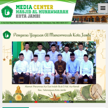
☰
Beranda
Informasi
Berita
Download
Galleri
Galleri Photo
Koleksi Video
Agenda
Kontak Kami