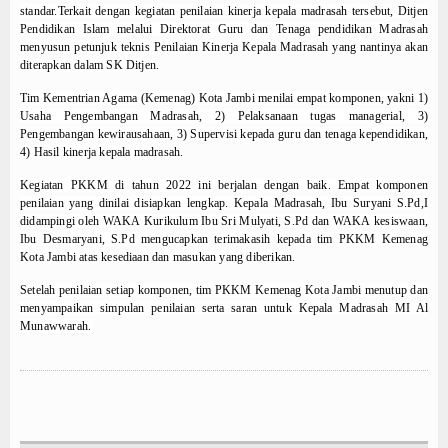
standar.Terkait dengan kegiatan penilaian kinerja kepala madrasah tersebut, Ditjen
Memaknai dengan benar Kegiatan Upacara Bender
Pendidikan Islam melalui Direktorat Guru dan Tenaga pendidikan Madrasah
MATAMUDA Berakhir, 120 Murid Baru Resmi Jadi Ke
menyusun petunjuk teknis Penilaian Kinerja Kepala Madrasah yang nantinya akan
diterapkan dalam SK Ditjen.
Memanfaatkan Waktu Liburan dengan Kegiatan Ber
Wisuda Tahfidz Angkatan V dan Tasyakuran Milad Ma
Tim Kementrian Agama (Kemenag) Kota Jambi menilai empat komponen, yakni 1)
Malam 1 Muharram di Masjid Al Munawwarah: Khatam
Usaha Pengembangan Madrasah, 2) Pelaksanaan tugas managerial, 3)
Pengembangan kewirausahaan, 3) Supervisi kepada guru dan tenaga kependidikan,
MI Al Munawwarah bersinergi dalam program sedek
4) Hasil kinerja kepala madrasah.
Raker menyamakan Visi, mengevaluasi kegiatan Ma
Kegiatan PKKM di tahun 2022 ini berjalan dengan baik. Empat komponen
Workshop Implementasi KBC Guru MI Al Munawwara
penilaian yang dinilai disiapkan lengkap. Kepala Madrasah, Ibu Suryani S.Pd,I
didampingi oleh WAKA Kurikulum Ibu Sri Mulyati, S.Pd dan WAKA kesiswaan,
Ibu Desmaryani, S.Pd mengucapkan terimakasih kepada tim PKKM Kemenag
Kota Jambi atas kesediaan dan masukan yang diberikan.
Setelah penilaian setiap komponen, tim PKKM Kemenag Kota Jambi menutup dan
menyampaikan simpulan penilaian serta saran untuk Kepala Madrasah MI Al
Munawwarah.