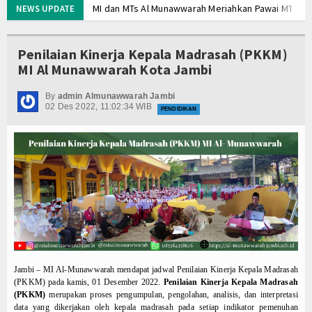
MI dan MTs Al Munawwarah Meriahkan Pawai MTQ Kec
NEWS UPDATE
Memaknai dengan benar Kegiatan Upacara Bender
MATAMUDA Berakhir, 120 Murid Baru Resmi Jadi Ke
Penilaian Kinerja Kepala Madrasah (PKKM)
Memanfaatkan Waktu Liburan dengan Kegiatan Ber
MI Al Munawwarah Kota Jambi
Wisuda Tahfidz Angkatan V dan Tasyakuran Milad Ma
Malam 1 Muharram di Masjid Al Munawwarah: Khatam
By
admin Almunawwarah Jambi
02 Des 2022, 11:02:34 WIB
MI Al Munawwarah bersinergi dalam program sedek
PENDIDIKAN
Raker menyamakan Visi, mengevaluasi kegiatan Ma
Workshop Implementasi KBC Guru MI Al Munawwara
MI dan MTs Al Munawwarah Meriahkan Pawai MTQ Kec
Memaknai dengan benar Kegiatan Upacara Bender
MATAMUDA Berakhir, 120 Murid Baru Resmi Jadi Ke
Memanfaatkan Waktu Liburan dengan Kegiatan Ber
Wisuda Tahfidz Angkatan V dan Tasyakuran Milad Ma
Malam 1 Muharram di Masjid Al Munawwarah: Khatam
MI Al Munawwarah bersinergi dalam program sedek
Jambi – MI Al-Munawwarah mendapat jadwal Penilaian Kinerja Kepala Madrasah
Raker menyamakan Visi, mengevaluasi kegiatan Ma
(PKKM) pada kamis, 01 Desember 2022.
Penilaian Kinerja Kepala Madrasah
Workshop Implementasi KBC Guru MI Al Munawwara
(PKKM)
merupakan proses pengumpulan, pengolahan, analisis, dan interpretasi
data yang dikerjakan oleh kepala madrasah pada setiap indikator pemenuhan
MI dan MTs Al Munawwarah Meriahkan Pawai MTQ Kec