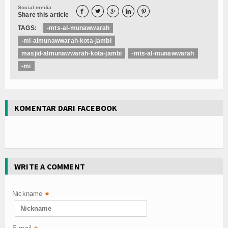
Social media





Share this article
TAGS:
-mts-al-munawwarah
-mi-almunawwarah-kota-jambi
masjid-almunawwarah-kota-jambi
-mts-al-munawwarah
-mi
KOMENTAR DARI FACEBOOK
WRITE A COMMENT
Nickname
*