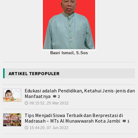
wwarah Kota Jambi
 Kelas IX Angkatan Ke IV
 Muharram Adalah Hari Penting: Makna dan Sejarahnya
eduli
Basri Ismail, S.Sos
Berkarakter
ARTIKEL TERPOPULER
Edukasi adalah Pendidikan, Ketahui Jenis-jenis dan
Manfaatnya
2
09:15:52, 25 Mar 2022
🕔
Tips Menjadi Siswa Terbaik dan Berprestasi di
Madrasah – MTs Al Munawwarah Kota Jambi
1
15:44:20, 07 Jun 2022
🕔