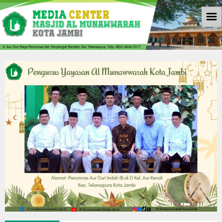
☰
Beranda
Informasi
Berita
Download
Galleri
Galleri Photo
Koleksi Video
Agenda
Kontak Kami