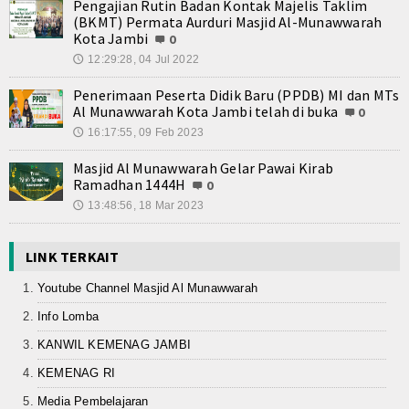
Pengajian Rutin Badan Kontak Majelis Taklim
(BKMT) Permata Aurduri Masjid Al-Munawwarah
Kota Jambi
0
12:29:28, 04 Jul 2022
🕔
Penerimaan Peserta Didik Baru (PPDB) MI dan MTs
Al Munawwarah Kota Jambi telah di buka
0
16:17:55, 09 Feb 2023
🕔
Masjid Al Munawwarah Gelar Pawai Kirab
Ramadhan 1444H
0
13:48:56, 18 Mar 2023
🕔
LINK TERKAIT
Youtube Channel Masjid Al Munawwarah
Info Lomba
KANWIL KEMENAG JAMBI
KEMENAG RI
Media Pembelajaran