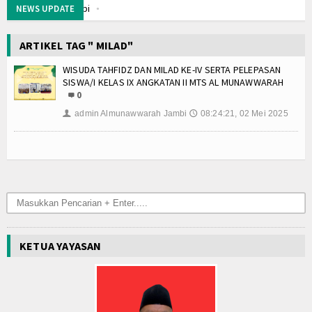
 Kenali Kota Jambi
NEWS UPDATE
wwarah Kota Jambi
ARTIKEL TAG " MILAD"
WISUDA TAHFIDZ DAN MILAD KE-IV SERTA PELEPASAN
 Kelas IX Angkatan Ke IV
SISWA/I KELAS IX ANGKATAN II MTS AL MUNAWWARAH
 Muharram Adalah Hari Penting: Makna dan Sejarahnya
0
eduli
admin Almunawwarah Jambi
08:24:21, 02 Mei 2025
👤
🕔
Berkarakter
 Kenali Kota Jambi
wwarah Kota Jambi
 Kelas IX Angkatan Ke IV
 Muharram Adalah Hari Penting: Makna dan Sejarahnya
KETUA YAYASAN
eduli
Berkarakter
 Kenali Kota Jambi