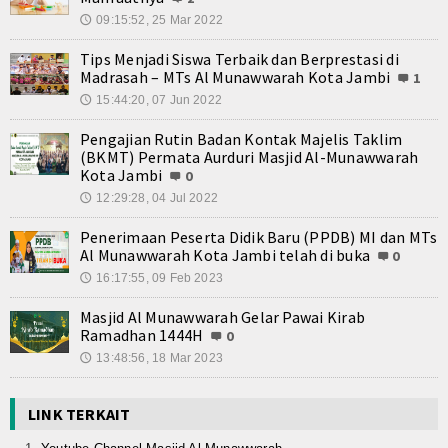
09:15:52, 25 Mar 2022
🕔
Tips Menjadi Siswa Terbaik dan Berprestasi di
Madrasah – MTs Al Munawwarah Kota Jambi
1
15:44:20, 07 Jun 2022
🕔
Pengajian Rutin Badan Kontak Majelis Taklim
(BKMT) Permata Aurduri Masjid Al-Munawwarah
Kota Jambi
0
12:29:28, 04 Jul 2022
🕔
Penerimaan Peserta Didik Baru (PPDB) MI dan MTs
Al Munawwarah Kota Jambi telah di buka
0
16:17:55, 09 Feb 2023
🕔
Masjid Al Munawwarah Gelar Pawai Kirab
Ramadhan 1444H
0
13:48:56, 18 Mar 2023
🕔
LINK TERKAIT