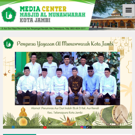
☰
Beranda
Informasi
Berita
Download
Galleri
Galleri Photo
Koleksi Video
Agenda
Kontak Kami