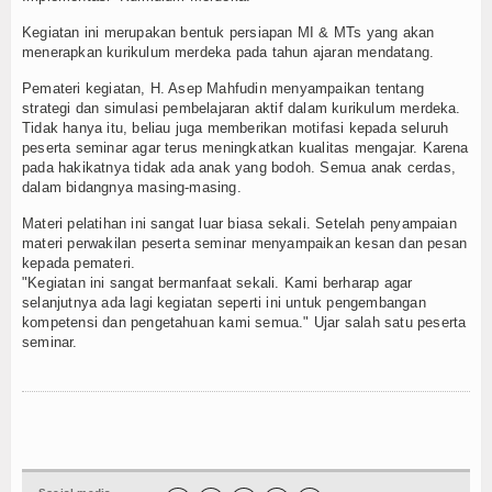
MATAMUDA Berakhir, 120 Murid Baru Resmi Jadi Ke
Kegiatan ini merupakan bentuk persiapan MI & MTs yang akan
Memanfaatkan Waktu Liburan dengan Kegiatan Ber
menerapkan kurikulum merdeka pada tahun ajaran mendatang.
Wisuda Tahfidz Angkatan V dan Tasyakuran Milad Ma
Pemateri kegiatan, H. Asep Mahfudin menyampaikan tentang
Malam 1 Muharram di Masjid Al Munawwarah: Khatam
strategi dan simulasi pembelajaran aktif dalam kurikulum merdeka.
MI Al Munawwarah bersinergi dalam program sedek
Tidak hanya itu, beliau juga memberikan motifasi kepada seluruh
peserta seminar agar terus meningkatkan kualitas mengajar. Karena
Wisuda Tahfizh dan Pelepasan Siswa Kelas 6 Angka
pada hakikatnya tidak ada anak yang bodoh. Semua anak cerdas,
Workshop Implementasi KBC Guru MI Al Munawwara
dalam bidangnya masing-masing.
MI dan MTs Al Munawwarah Meriahkan Pawai MTQ Kec
Materi pelatihan ini sangat luar biasa sekali. Setelah penyampaian
materi perwakilan peserta seminar menyampaikan kesan dan pesan
kepada pemateri.
"Kegiatan ini sangat bermanfaat sekali. Kami berharap agar
selanjutnya ada lagi kegiatan seperti ini untuk pengembangan
kompetensi dan pengetahuan kami semua." Ujar salah satu peserta
seminar.