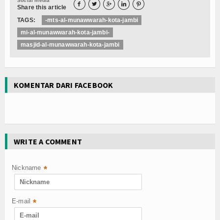
Social media





Share this article
TAGS:
-mts-al-munawwarah-kota-jambi
mi-al-munawwarah-kota-jambi-
masjid-al-munawwarah-kota-jambi
KOMENTAR DARI FACEBOOK
WRITE A COMMENT
Nickname
*
E-mail
*