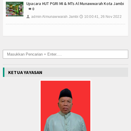
Upacara HUT PGRI MI & MTs Al Munawwarah Kota Jambi
MATAMUDA Berakhir, 120 Murid Baru Resmi Jadi Ke
0
Memanfaatkan Waktu Liburan dengan Kegiatan Ber
admin Almunawwarah Jambi
10:00:41, 26 Nov 2022
👤
🕔
Wisuda Tahfidz Angkatan V dan Tasyakuran Milad Ma
Malam 1 Muharram di Masjid Al Munawwarah: Khatam
MI Al Munawwarah bersinergi dalam program sedek
Wisuda Tahfizh dan Pelepasan Siswa Kelas 6 Angka
Workshop Implementasi KBC Guru MI Al Munawwara
MI dan MTs Al Munawwarah Meriahkan Pawai MTQ Kec
KETUA YAYASAN