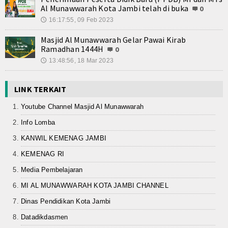
Al Munawwarah Kota Jambi telah di buka
0
16:17:55, 09 Feb 2023
🕔
Masjid Al Munawwarah Gelar Pawai Kirab
Ramadhan 1444H
0
13:48:56, 18 Mar 2023
🕔
LINK TERKAIT
Youtube Channel Masjid Al Munawwarah
Info Lomba
KANWIL KEMENAG JAMBI
KEMENAG RI
Media Pembelajaran
MI AL MUNAWWARAH KOTA JAMBI CHANNEL
Dinas Pendidikan Kota Jambi
Datadikdasmen