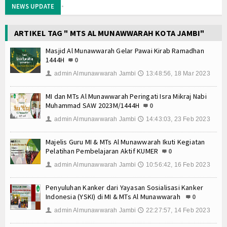
Memaknai dengan benar Kegiatan Upacara Bender
NEWS UPDATE
MATAMUDA Berakhir, 120 Murid Baru Resmi Jadi Ke
Memanfaatkan Waktu Liburan dengan Kegiatan Ber
ARTIKEL TAG " MTS AL MUNAWWARAH KOTA JAMBI"
Wisuda Tahfidz Angkatan V dan Tasyakuran Milad Ma
Masjid Al Munawwarah Gelar Pawai Kirab Ramadhan
Malam 1 Muharram di Masjid Al Munawwarah: Khatam
1444H
0
MI Al Munawwarah bersinergi dalam program sedek
admin Almunawwarah Jambi
13:48:56, 18 Mar 2023
👤
🕔
Wisuda Tahfizh dan Pelepasan Siswa Kelas 6 Angka
Workshop Implementasi KBC Guru MI Al Munawwara
MI dan MTs Al Munawwarah Peringati Isra Mikraj Nabi
MI dan MTs Al Munawwarah Meriahkan Pawai MTQ Kec
Muhammad SAW 2023M/1444H
0
Memaknai dengan benar Kegiatan Upacara Bender
admin Almunawwarah Jambi
14:43:03, 23 Feb 2023
👤
🕔
MATAMUDA Berakhir, 120 Murid Baru Resmi Jadi Ke
Memanfaatkan Waktu Liburan dengan Kegiatan Ber
Majelis Guru MI & MTs Al Munawwarah Ikuti Kegiatan
Pelatihan Pembelajaran Aktif KUMER
Wisuda Tahfidz Angkatan V dan Tasyakuran Milad Ma
0
Malam 1 Muharram di Masjid Al Munawwarah: Khatam
admin Almunawwarah Jambi
10:56:42, 16 Feb 2023
👤
🕔
MI Al Munawwarah bersinergi dalam program sedek
Penyuluhan Kanker dari Yayasan Sosialisasi Kanker
Wisuda Tahfizh dan Pelepasan Siswa Kelas 6 Angka
Indonesia (YSKI) di MI & MTs Al Munawwarah
0
Workshop Implementasi KBC Guru MI Al Munawwara
admin Almunawwarah Jambi
22:27:57, 14 Feb 2023
👤
🕔
MI dan MTs Al Munawwarah Meriahkan Pawai MTQ Kec
Memaknai dengan benar Kegiatan Upacara Bender