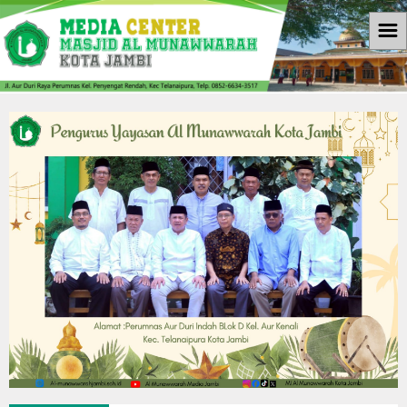
☰
Beranda
Informasi
Berita
Download
Galleri
Galleri Photo
Koleksi Video
Agenda
Kontak Kami