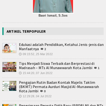
Basri Ismail, S.Sos
ARTIKEL TERPOPULER
Edukasi adalah Pendidikan, Ketahui Jenis-jenis dan
Manfaatnya
2
09:15:52, 25 Mar 2022
🕔
Tips Menjadi Siswa Terbaik dan Berprestasi di
Madrasah – MTs Al Munawwarah Kota Jambi
1
15:44:20, 07 Jun 2022
🕔
Pengajian Rutin Badan Kontak Majelis Taklim
(BKMT) Permata Aurduri Masjid Al-Munawwarah
Kota Jambi
0
12:29:28, 04 Jul 2022
🕔
Penerimaan Peserta Didik Baru (PPDB) MI dan MTs