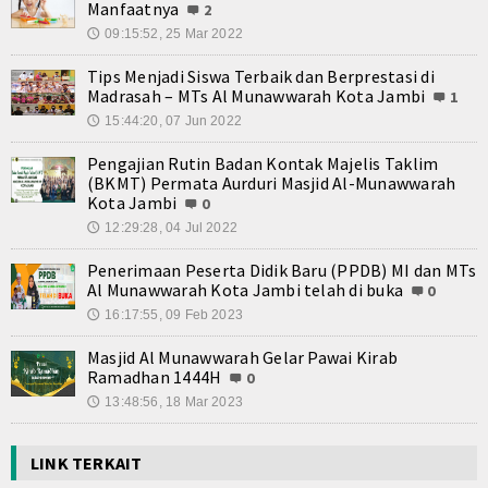
Manfaatnya
2
09:15:52, 25 Mar 2022
🕔
Tips Menjadi Siswa Terbaik dan Berprestasi di
Madrasah – MTs Al Munawwarah Kota Jambi
1
15:44:20, 07 Jun 2022
🕔
Pengajian Rutin Badan Kontak Majelis Taklim
(BKMT) Permata Aurduri Masjid Al-Munawwarah
Kota Jambi
0
12:29:28, 04 Jul 2022
🕔
Penerimaan Peserta Didik Baru (PPDB) MI dan MTs
Al Munawwarah Kota Jambi telah di buka
0
16:17:55, 09 Feb 2023
🕔
Masjid Al Munawwarah Gelar Pawai Kirab
Ramadhan 1444H
0
13:48:56, 18 Mar 2023
🕔
LINK TERKAIT