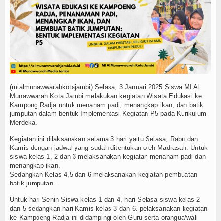
Memaknai dengan benar Kegiatan Upacara Bender
MATAMUDA Berakhir, 120 Murid Baru Resmi Jadi Ke
Memanfaatkan Waktu Liburan dengan Kegiatan Ber
Wisuda Tahfidz Angkatan V dan Tasyakuran Milad Ma
Malam 1 Muharram di Masjid Al Munawwarah: Khatam
MI Al Munawwarah bersinergi dalam program sedek
Raker menyamakan Visi, mengevaluasi kegiatan Ma
(mialmunawwarahkotajambi) Selasa, 3 Januari 2025 Siswa MI Al
Workshop Implementasi KBC Guru MI Al Munawwara
Munawwarah Kota Jambi melakukan kegiatan Wisata Edukasi ke
Kampong Radja untuk menanam padi, menangkap ikan, dan batik
jumputan dalam bentuk Implementasi Kegiatan P5 pada Kurikulum
Merdeka.
Kegiatan ini dilaksanakan selama 3 hari yaitu Selasa, Rabu dan
Kamis dengan jadwal yang sudah ditentukan oleh Madrasah. Untuk
siswa kelas 1, 2 dan 3 melaksanakan kegiatan menanam padi dan
menangkap ikan.
Sedangkan Kelas 4,5 dan 6 melaksanakan kegiatan pembuatan
batik jumputan .
Untuk hari Senin Siswa kelas 1 dan 4, hari Selasa siswa kelas 2
dan 5 sedangkan hari Kamis kelas 3 dan 6. pelaksanakan kegiatan
ke Kampoeng Radja ini didampingi oleh Guru serta orangua/wali