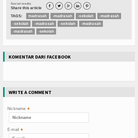
Social media





Share this article
TAGS:
madrasah
-madrasah
-sekolah
-madrasah
-sekolah
-madrasah
-sekolah
-madrasah
-madrasah
-sekolah
KOMENTAR DARI FACEBOOK
WRITE A COMMENT
Nickname
*
E-mail
*