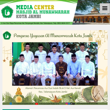
☰
Beranda
Informasi
Berita
Download
Galleri
Galleri Photo
Koleksi Video
Agenda
Kontak Kami