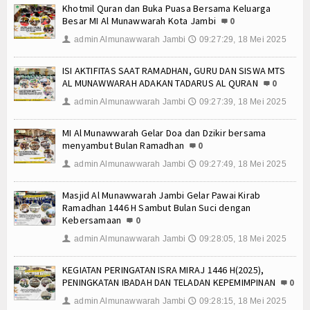
Khotmil Quran dan Buka Puasa Bersama Keluarga
MATAMUDA Berakhir, 120 Murid Baru Resmi Jadi Ke
Besar MI Al Munawwarah Kota Jambi
0
Memanfaatkan Waktu Liburan dengan Kegiatan Ber
admin Almunawwarah Jambi
09:27:29, 18 Mei 2025
👤
🕔
Wisuda Tahfidz Angkatan V dan Tasyakuran Milad Ma
Malam 1 Muharram di Masjid Al Munawwarah: Khatam
ISI AKTIFITAS SAAT RAMADHAN, GURU DAN SISWA MTS
MI Al Munawwarah bersinergi dalam program sedek
AL MUNAWWARAH ADAKAN TADARUS AL QURAN
0
Wisuda Tahfizh dan Pelepasan Siswa Kelas 6 Angka
admin Almunawwarah Jambi
09:27:39, 18 Mei 2025
👤
🕔
Workshop Implementasi KBC Guru MI Al Munawwara
MI dan MTs Al Munawwarah Meriahkan Pawai MTQ Kec
MI Al Munawwarah Gelar Doa dan Dzikir bersama
menyambut Bulan Ramadhan
0
admin Almunawwarah Jambi
09:27:49, 18 Mei 2025
👤
🕔
Masjid Al Munawwarah Jambi Gelar Pawai Kirab
Ramadhan 1446 H Sambut Bulan Suci dengan
Kebersamaan
0
admin Almunawwarah Jambi
09:28:05, 18 Mei 2025
👤
🕔
KEGIATAN PERINGATAN ISRA MIRAJ 1446 H(2025),
PENINGKATAN IBADAH DAN TELADAN KEPEMIMPINAN
0
admin Almunawwarah Jambi
09:28:15, 18 Mei 2025
👤
🕔