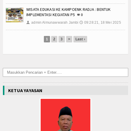
WISATA EDUKASI KE KAMPOENK RADJA : BENTUK
IMPLEMENTASI KEGIATAN P5
0
admin Almunawwarah Jambi
09:28:21, 18 Mei 2025
👤
🕔
1
2
3
>
Last ›
KETUA YAYASAN