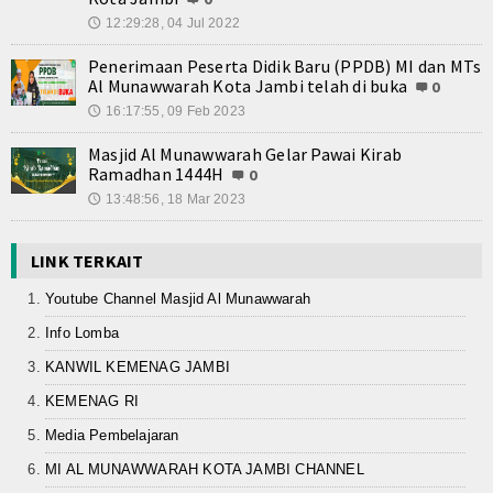
12:29:28, 04 Jul 2022
🕔
Penerimaan Peserta Didik Baru (PPDB) MI dan MTs
Al Munawwarah Kota Jambi telah di buka
0
16:17:55, 09 Feb 2023
🕔
Masjid Al Munawwarah Gelar Pawai Kirab
Ramadhan 1444H
0
13:48:56, 18 Mar 2023
🕔
LINK TERKAIT
Youtube Channel Masjid Al Munawwarah
Info Lomba
KANWIL KEMENAG JAMBI
KEMENAG RI
Media Pembelajaran
MI AL MUNAWWARAH KOTA JAMBI CHANNEL