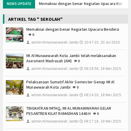
Memaknai dengan benar Kegiatan Upacara Bender
NEWS UPDATE
MATAMUDA Berakhir, 120 Murid Baru Resmi Jadi Ke
Memanfaatkan Waktu Liburan dengan Kegiatan Ber
ARTIKEL TAG " SEKOLAH"
Wisuda Tahfidz Angkatan V dan Tasyakuran Milad Ma
Memaknai dengan benar Kegiatan Upacara Bendera
Malam 1 Muharram di Masjid Al Munawwarah: Khatam
0
MI Al Munawwarah bersinergi dalam program sedek
admin Almunawwarah Jambi
10:47:33, 20 Jul 2026
👤
🕔
Wisuda Tahfizh dan Pelepasan Siswa Kelas 6 Angka
Workshop Implementasi KBC Guru MI Al Munawwara
MI Al Munawwarah Kota Jambi telah melaksanakan
MI dan MTs Al Munawwarah Meriahkan Pawai MTQ Kec
Asesment Madrasah (AM)
0
Memaknai dengan benar Kegiatan Upacara Bender
admin Almunawwarah Jambi
09:26:56, 18 Mei 2025
👤
🕔
MATAMUDA Berakhir, 120 Murid Baru Resmi Jadi Ke
Memanfaatkan Waktu Liburan dengan Kegiatan Ber
Pelaksanaan Sumatif Akhir Semester Genap MI Al
Munawwarah Kota Jambi
Wisuda Tahfidz Angkatan V dan Tasyakuran Milad Ma
0
Malam 1 Muharram di Masjid Al Munawwarah: Khatam
admin Almunawwarah Jambi
09:24:33, 18 Mei 2025
👤
🕔
MI Al Munawwarah bersinergi dalam program sedek
TINGKATKAN IMTAQ, MI AL MUNAWWARAH GELAR
Wisuda Tahfizh dan Pelepasan Siswa Kelas 6 Angka
PESANTREN KILAT RAMADHAN 1446 H
0
Workshop Implementasi KBC Guru MI Al Munawwara
admin Almunawwarah Jambi
09:27:18, 18 Mei 2025
👤
🕔
MI dan MTs Al Munawwarah Meriahkan Pawai MTQ Kec
Memaknai dengan benar Kegiatan Upacara Bender