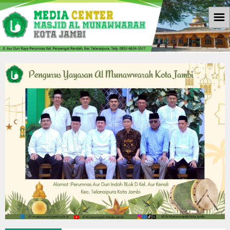
☰
Beranda
Informasi
Berita
Download
Galleri
Galleri Photo
Koleksi Video
Agenda
Kontak Kami